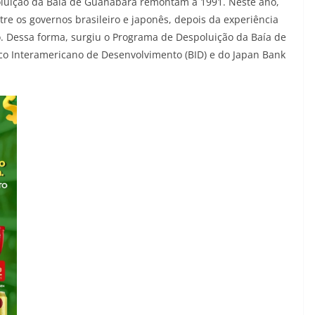
spoluição da Baía de Guanabara remontam à 1991. Neste ano,
re os governos brasileiro e japonês, depois da experiência
. Dessa forma, surgiu o Programa de Despoluição da Baía de
o Interamericano de Desenvolvimento (BID) e do Japan Bank