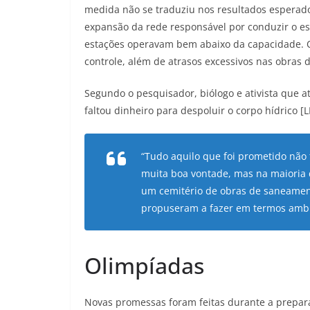
medida não se traduziu nos resultados esperado
expansão da rede responsável por conduzir o esg
estações operavam bem abaixo da capacidade. O
controle, além de atrasos excessivos nas obras 
Segundo o pesquisador, biólogo e ativista que 
faltou dinheiro para despoluir o corpo hídrico 
“Tudo aquilo que foi prometido não
muita boa vontade, mas na maioria
um cemitério de obras de saneamen
propuseram a fazer em termos ambie
Olimpíadas
Novas promessas foram feitas durante a prepara