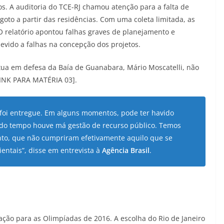
s. A auditoria do TCE-RJ chamou atenção para a falta de
oto a partir das residências. Com uma coleta limitada, as
 relatório apontou falhas graves de planejamento e
devido a falhas na concepção dos projetos.
atua em defesa da Baía de Guanabara, Mário Moscatelli, não
[LINK PARA MATÉRIA 03].
 foi entregue. Em alguns momentos, pode ter havido
 do tempo houve má gestão de recurso público. Temos
to, que não cumpriram efetivamente aquilo que se
ntais”, disse em entrevista à
Agência Brasil
.
ção para as Olimpíadas de 2016. A escolha do Rio de Janeiro