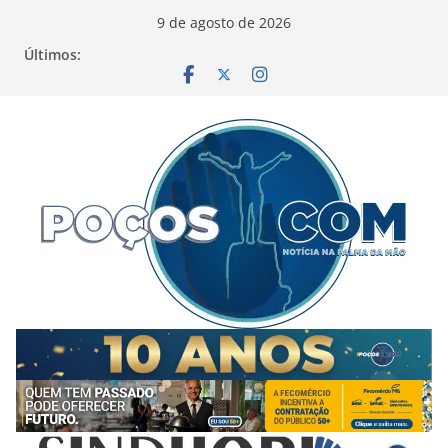
Pular
9 de agosto de 2026
para
Últimos:
o
conteúdo