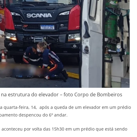
s na estrutura do elevador – foto Corpo de Bombeiros
sta quarta-feira, 14, após a queda de um elevador em um prédio
ipamento despencou do 6º andar.
 aconteceu por volta das 15h30 em um prédio que está sendo