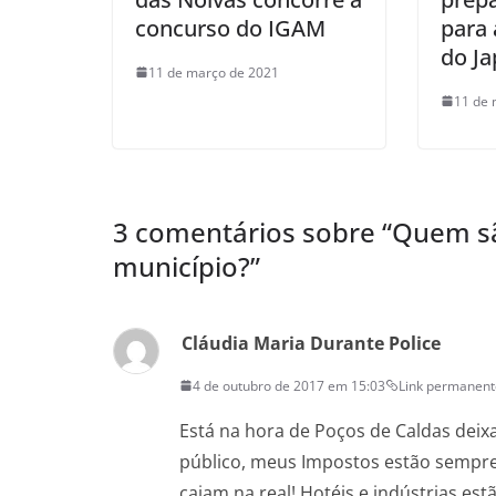
concurso do IGAM
para 
do J
11 de março de 2021
11 de 
3 comentários sobre “
Quem sã
município?
”
Cláudia Maria Durante Police
4 de outubro de 2017 em 15:03
Link permanent
Está na hora de Poços de Caldas deixa
público, meus Impostos estão sempre 
caiam na real! Hotéis e indústrias es