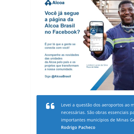
Levei a questão dos aeroportos ao m
necessárias. São obras essenciais pa
importantes municípios de Minas Ge
Rodrigo Pacheco