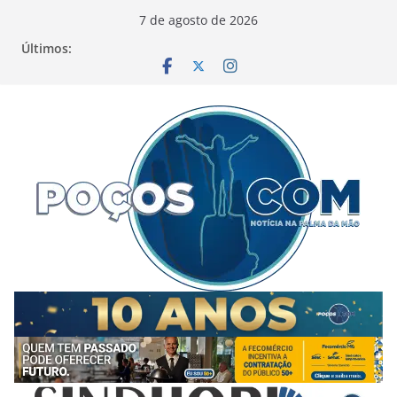
Pular
7 de agosto de 2026
para
Últimos:
o
conteúdo