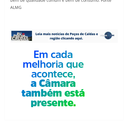
bem de qualidade comum e bem de consumo. Fonte
ALMG