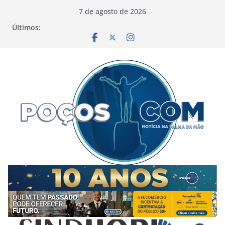
Pular
7 de agosto de 2026
para
Últimos:
o
conteúdo