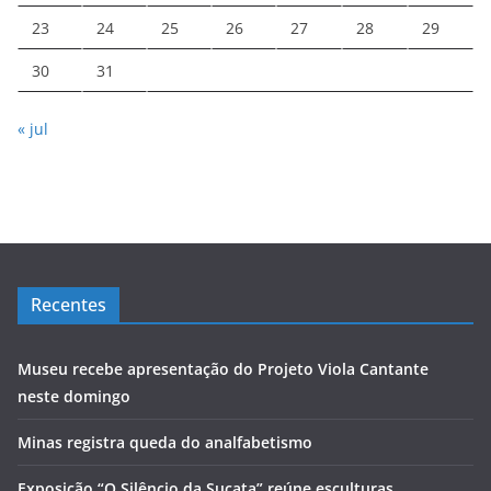
23
24
25
26
27
28
29
30
31
« jul
Recentes
Museu recebe apresentação do Projeto Viola Cantante
neste domingo
Minas registra queda do analfabetismo
Exposição “O Silêncio da Sucata” reúne esculturas