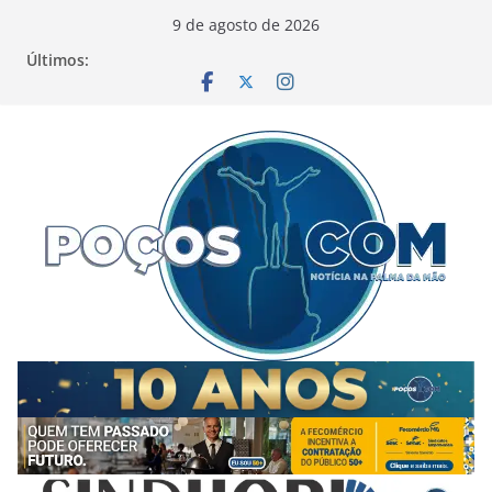
Pular
9 de agosto de 2026
para
Últimos:
o
conteúdo