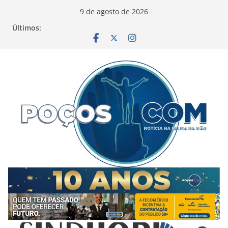
Pular
9 de agosto de 2026
para
Últimos:
o
conteúdo