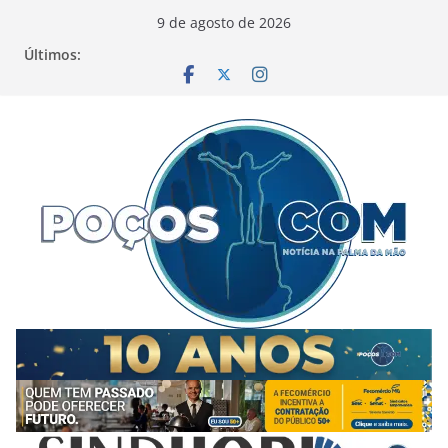
Pular
9 de agosto de 2026
para
Últimos:
o
conteúdo