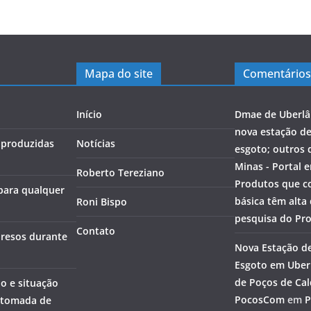
Mapa do site
Comentários
Início
Dmae de Uberlâ
nova estação d
s produzidas
Notícias
esgoto; outros 
Minas - Portal 
Roberto Tereziano
Produtos que c
 para qualquer
básica têm alta
Roni Bispo
pesquisa do Pr
Contato
 presos durante
Nova Estação d
Esgoto em Uberl
de Poços de Cal
o e situação
PocosCom
em
P
etomada de