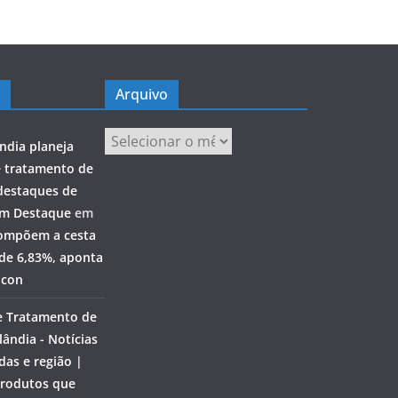
Arquivo
Arquivo
ndia planeja
e tratamento de
destaques de
em Destaque
em
ompõem a cesta
 de 6,83%, aponta
ocon
e Tratamento de
ândia - Notícias
das e região |
rodutos que