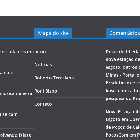
Mapa do site
Comentários
e estudantes em
Início
Dmae de Uberlâ
nova estação d
Notícias
esgoto; outros 
ania e
Minas - Portal 
Roberto Tereziano
Produtos que c
básica têm alta
Roni Bispo
 música mineira
pesquisa do Pr
Contato
Nova Estação d
uise com
Esgoto em Uberl
de Poços de Cal
PocosCom
em
P
olvendo falsas