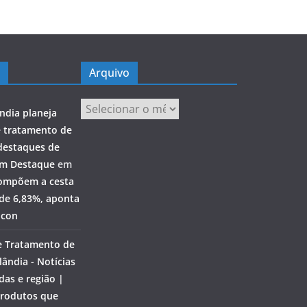
Arquivo
Arquivo
ndia planeja
e tratamento de
destaques de
em Destaque
em
ompõem a cesta
 de 6,83%, aponta
ocon
e Tratamento de
ândia - Notícias
das e região |
rodutos que