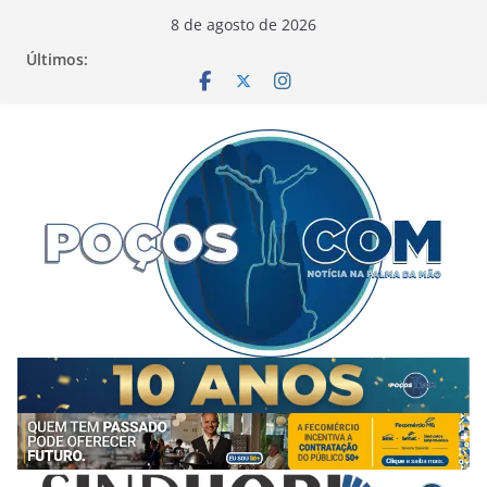
Pular
8 de agosto de 2026
para
Últimos:
o
conteúdo