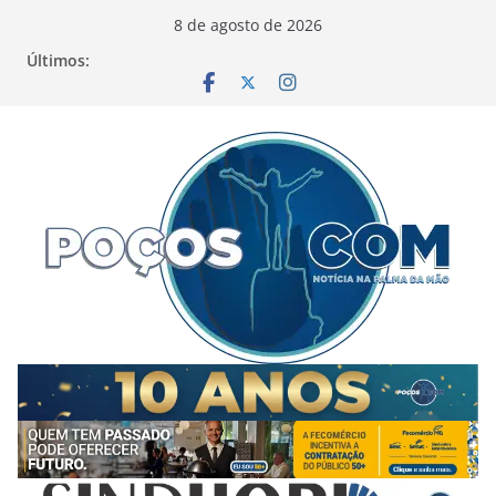
Pular
8 de agosto de 2026
para
Últimos:
o
conteúdo