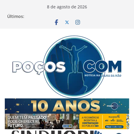
Pular
8 de agosto de 2026
para
Últimos:
o
conteúdo