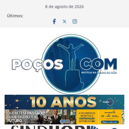
Pular
8 de agosto de 2026
para
Últimos:
o
conteúdo