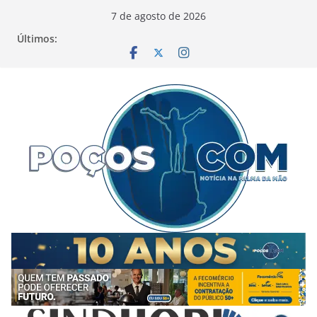
Pular
7 de agosto de 2026
para
Últimos:
o
conteúdo