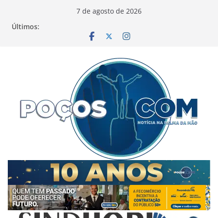
Pular
7 de agosto de 2026
para
Últimos:
o
conteúdo