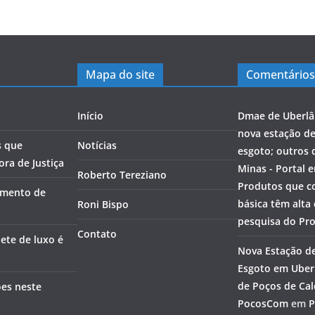
Mapa do site
Comentários
Início
Dmae de Uberlâ
nova estação d
s que
Notícias
esgoto; outros 
ra de Justiça
Minas - Portal 
Roberto Tereziano
Produtos que c
amento de
básica têm alta
Roni Bispo
pesquisa do Pr
Contato
ete de luxo é
Nova Estação d
Esgoto em Uberl
de Poços de Cal
ões neste
PocosCom
em
P