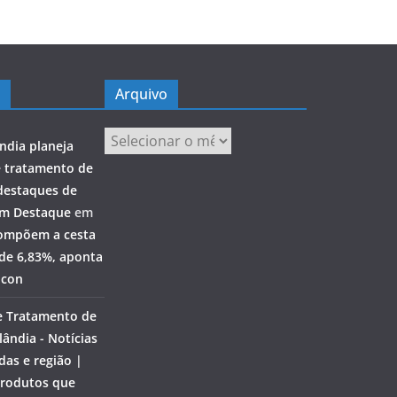
Arquivo
Arquivo
ndia planeja
e tratamento de
destaques de
em Destaque
em
ompõem a cesta
 de 6,83%, aponta
ocon
e Tratamento de
ândia - Notícias
das e região |
rodutos que