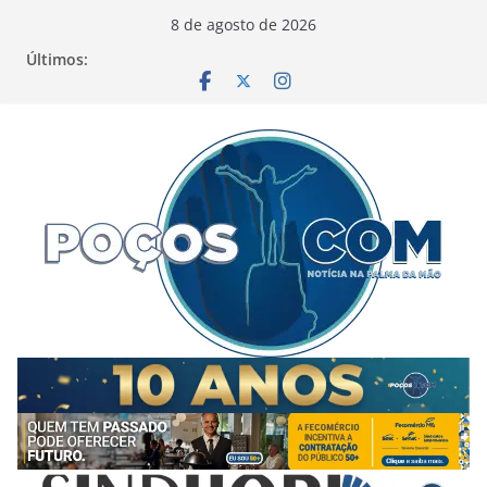
Pular
8 de agosto de 2026
para
Últimos:
o
conteúdo