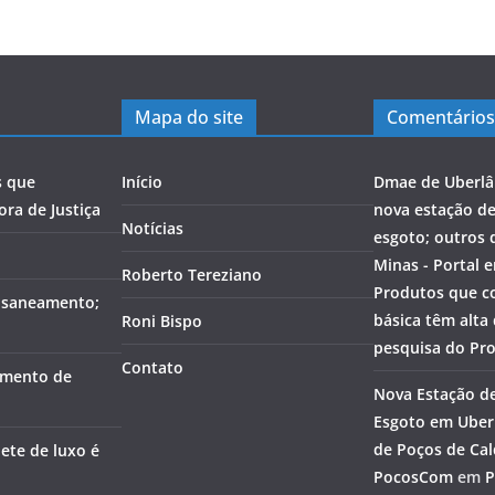
Mapa do site
Comentários
s que
Início
Dmae de Uberlâ
ra de Justiça
nova estação d
Notícias
esgoto; outros 
Minas - Portal 
Roberto Tereziano
Produtos que c
o saneamento;
básica têm alta
Roni Bispo
pesquisa do Pr
Contato
amento de
Nova Estação d
Esgoto em Uberl
de Poços de Cal
ete de luxo é
PocosCom
em
P