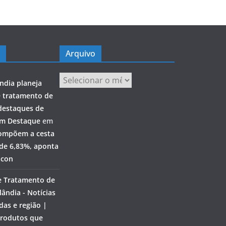
Arquivo
Arquivo
ndia planeja
e tratamento de
destaques de
em Destaque
em
ompõem a cesta
 de 6,83%, aponta
ocon
e Tratamento de
ândia - Notícias
das e região |
rodutos que