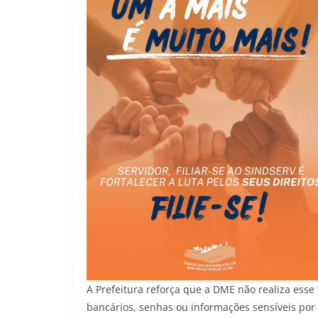
A Prefeitura reforça que a DME não realiza esse
bancários, senhas ou informações sensíveis por