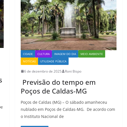
CIDADE
CULTURA
IMAGEM DO DIA
MEIO AMBIENTE
NOTÍCIAS
UTILIDADE PÚBLICA
6 de dezembro de 2025
Roni Bispo
s
Previsão do tempo em
Poços de Caldas-MG
Poços de Caldas (MG) – O sábado amanheceu
De
nublado em Poços de Caldas-MG. De acordo com
o Instituto Nacional de