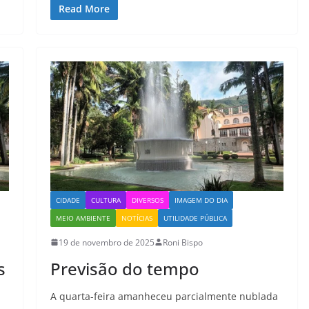
Read More
CIDADE
CULTURA
DIVERSOS
IMAGEM DO DIA
MEIO AMBIENTE
NOTÍCIAS
UTILIDADE PÚBLICA
19 de novembro de 2025
Roni Bispo
s
Previsão do tempo
A quarta-feira amanheceu parcialmente nublada