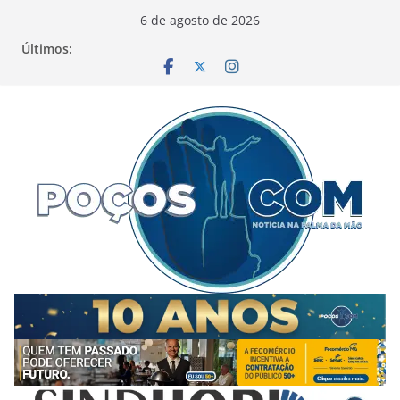
Pular
6 de agosto de 2026
para
Últimos:
o
conteúdo