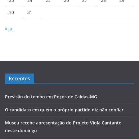
23
24
25
26
27
28
29
30
31
« jul
Recentes
Previsão do tempo em Poços de Caldas-MG
O candidato em quem o próprio partido diz não confiar
Museu recebe apresentação do Projeto Viola Cantante
neste domingo