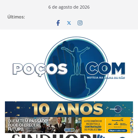
Pular
6 de agosto de 2026
para
Últimos:
o
conteúdo