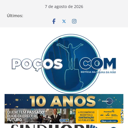
Pular
7 de agosto de 2026
para
Últimos:
o
conteúdo