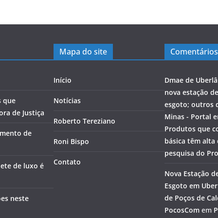
Mapa do site
Comentários
Início
Dmae de Uberlâ
nova estação d
s que
Notícias
esgoto; outros 
ra de Justiça
Minas - Portal 
Roberto Tereziano
Produtos que c
amento de
básica têm alta
Roni Bispo
pesquisa do Pr
Contato
ete de luxo é
Nova Estação d
Esgoto em Uberl
de Poços de Cal
ões neste
PocosCom
em
P