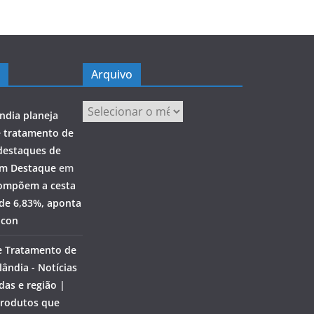
Arquivo
Arquivo
ndia planeja
e tratamento de
destaques de
em Destaque
em
ompõem a cesta
 de 6,83%, aponta
ocon
e Tratamento de
ândia - Notícias
das e região |
rodutos que