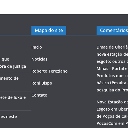
Mapa do site
Comentários
Início
Dmae de Uberlâ
nova estação d
s que
Notícias
esgoto; outros 
ra de Justiça
Minas - Portal 
Roberto Tereziano
Produtos que c
amento de
básica têm alta
Roni Bispo
pesquisa do Pr
Contato
ete de luxo é
Nova Estação d
Esgoto em Uberl
de Poços de Cal
ões neste
PocosCom
em
P