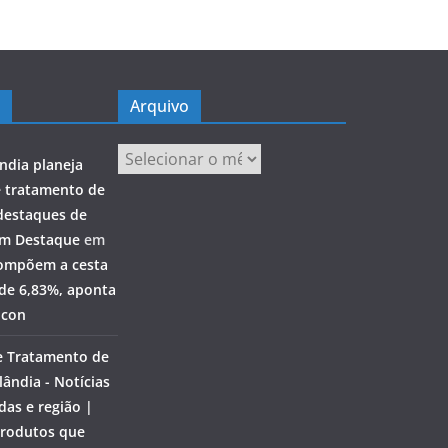
Arquivo
Arquivo
ndia planeja
e tratamento de
destaques de
em Destaque
em
ompõem a cesta
 de 6,83%, aponta
ocon
e Tratamento de
ândia - Notícias
das e região |
rodutos que