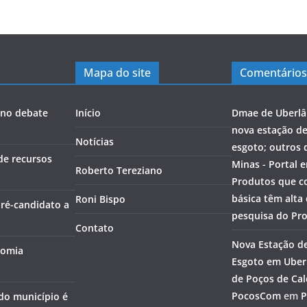
Mapa do site
Comentários
a no debate
Início
Dmae de Uberlâ
nova estação d
Notícias
esgoto; outros 
de recursos
Minas - Portal 
Roberto Tereziano
Produtos que c
básica têm alta
Roni Bispo
pré-candidato a
pesquisa do Pr
Contato
Nova Estação d
nomia
Esgoto em Uberl
de Poços de Cal
PocosCom
em
P
 do município é