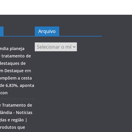
Arquivo
Arquivo
ndia planeja
e tratamento de
destaques de
em Destaque
em
ompõem a cesta
 de 6,83%, aponta
ocon
e Tratamento de
ândia - Notícias
das e região |
rodutos que