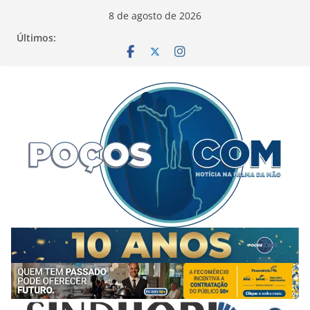
Pular
8 de agosto de 2026
para
Últimos:
o
conteúdo