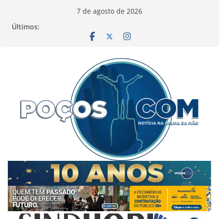
Pular
7 de agosto de 2026
para
Últimos:
o
conteúdo