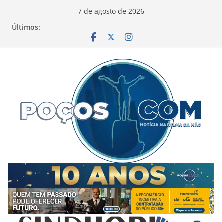
Pular
7 de agosto de 2026
para
Últimos:
o
conteúdo