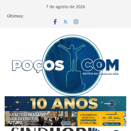
Pular
7 de agosto de 2026
para
Últimos:
o
conteúdo