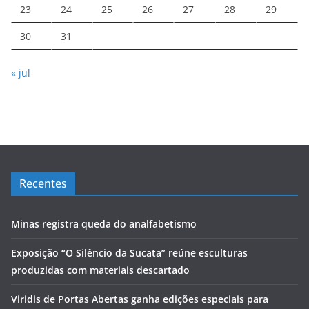
23
24
25
26
27
28
29
30
31
« jul
Recentes
Minas registra queda do analfabetismo
Exposição “O Silêncio da Sucata” reúne esculturas
produzidas com materiais descartado
Viridis de Portas Abertas ganha edições especiais para