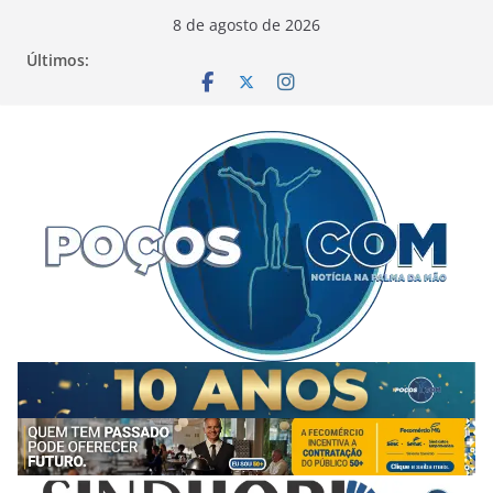
Pular
8 de agosto de 2026
para
Últimos:
o
conteúdo