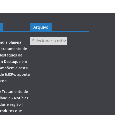
Arquivo
Arquivo
ndia planeja
e tratamento de
destaques de
em Destaque
em
ompõem a cesta
 de 6,83%, aponta
ocon
e Tratamento de
ândia - Notícias
das e região |
rodutos que