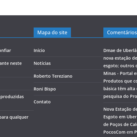
Mapa do site
Comentários
nfiar
Início
Dmae de Uberlâ
nova estação d
ante neste
Notícias
esgoto; outros 
Minas - Portal 
Roberto Tereziano
Produtos que c
básica têm alta
Roni Bispo
pesquisa do Pr
s produzidas
Contato
Nova Estação d
Esgoto em Uberl
 para qualquer
de Poços de Cal
PocosCom
em
P