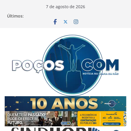
Pular
7 de agosto de 2026
para
Últimos:
o
conteúdo