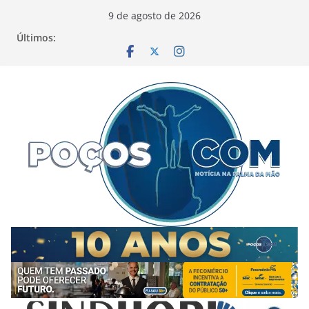
Pular
9 de agosto de 2026
para
Últimos:
o
conteúdo