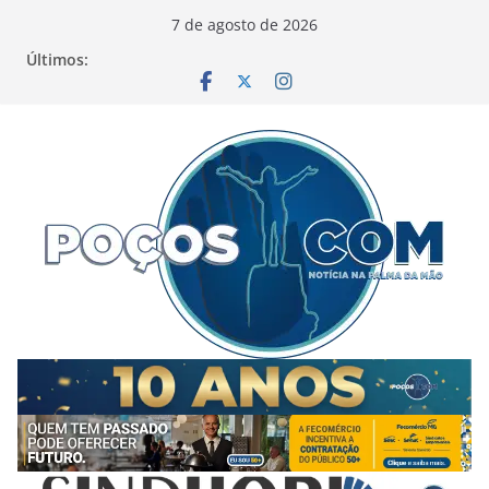
Pular
7 de agosto de 2026
para
Últimos:
o
conteúdo