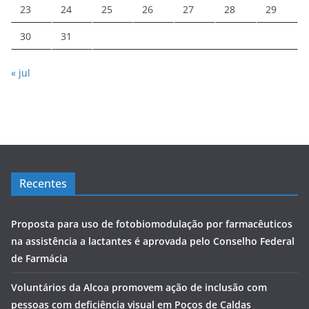
23
24
25
26
27
28
29
30
31
« jul
Recentes
Proposta para uso de fotobiomodulação por farmacêuticos
na assistência a lactantes é aprovada pelo Conselho Federal
de Farmácia
Voluntários da Alcoa promovem ação de inclusão com
pessoas com deficiência visual em Poços de Caldas