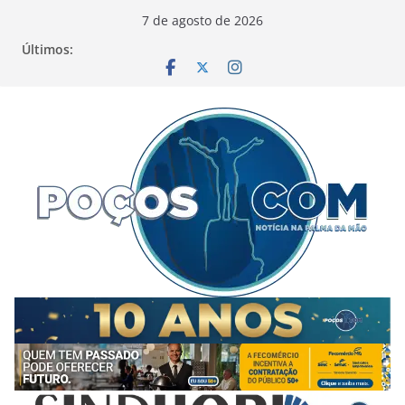
Pular
7 de agosto de 2026
para
Últimos:
o
conteúdo