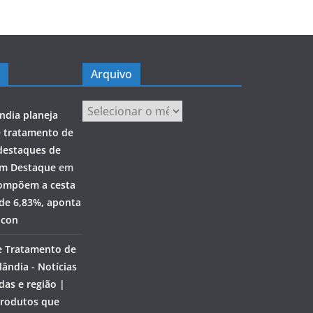
Arquivo
Arquivo
ndia planeja
e tratamento de
destaques de
em Destaque
em
ompõem a cesta
 de 6,83%, aponta
ocon
e Tratamento de
ândia - Notícias
das e região |
rodutos que