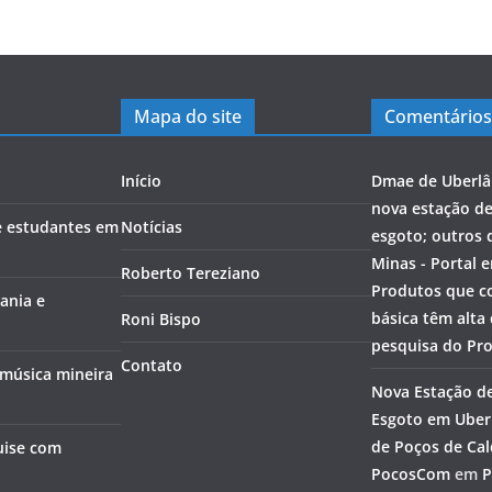
Mapa do site
Comentários
Início
Dmae de Uberlâ
nova estação d
e estudantes em
Notícias
esgoto; outros 
Minas - Portal 
Roberto Tereziano
Produtos que c
ania e
básica têm alta
Roni Bispo
pesquisa do Pr
Contato
 música mineira
Nova Estação d
Esgoto em Uberl
de Poços de Cal
uise com
PocosCom
em
P