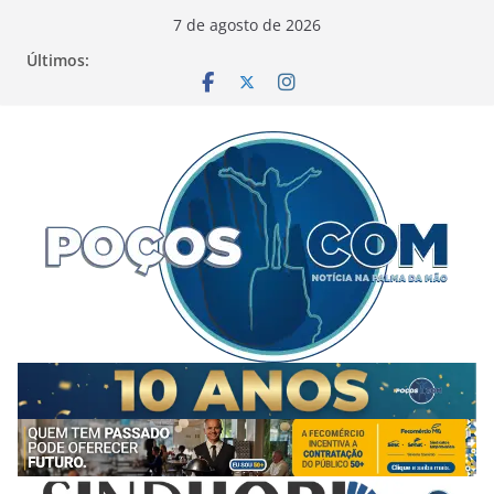
Pular
7 de agosto de 2026
para
Últimos:
o
conteúdo