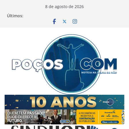
Pular
8 de agosto de 2026
para
Últimos:
o
conteúdo