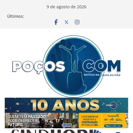
Pular
9 de agosto de 2026
para
Últimos:
o
conteúdo