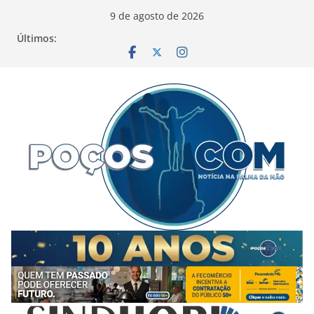
Pular
9 de agosto de 2026
para
Últimos:
o
conteúdo