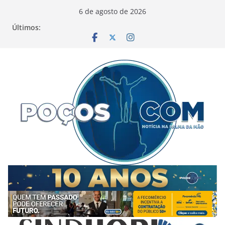
Pular
6 de agosto de 2026
para
Últimos:
o
conteúdo