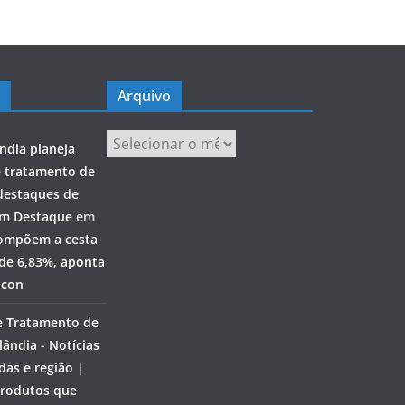
Arquivo
Arquivo
ndia planeja
e tratamento de
destaques de
em Destaque
em
ompõem a cesta
 de 6,83%, aponta
ocon
e Tratamento de
ândia - Notícias
das e região |
rodutos que