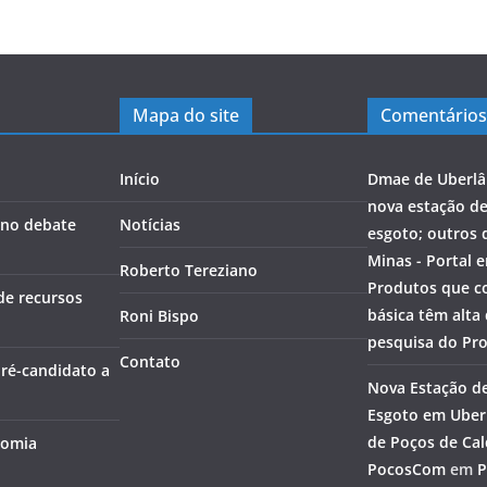
Mapa do site
Comentários
Início
Dmae de Uberlâ
nova estação d
a no debate
Notícias
esgoto; outros 
Minas - Portal 
Roberto Tereziano
Produtos que c
de recursos
básica têm alta
Roni Bispo
pesquisa do Pr
Contato
pré-candidato a
Nova Estação d
Esgoto em Uberl
de Poços de Cal
nomia
PocosCom
em
P