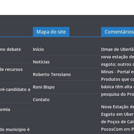
Mapa do site
Comentários
a no debate
Início
Dmae de Uberlâ
nova estação d
Notícias
esgoto; outros 
de recursos
Minas - Portal 
Roberto Tereziano
Produtos que c
básica têm alta
Roni Bispo
pré-candidato a
pesquisa do Pr
Contato
Nova Estação d
nomia
Esgoto em Uberl
de Poços de Cal
PocosCom
em
P
 do município é