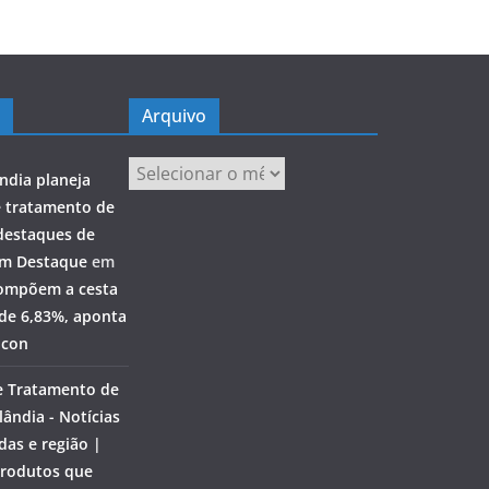
Arquivo
Arquivo
ndia planeja
e tratamento de
destaques de
em Destaque
em
ompõem a cesta
 de 6,83%, aponta
ocon
e Tratamento de
ândia - Notícias
das e região |
rodutos que