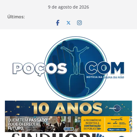
Pular
9 de agosto de 2026
para
Últimos:
o
conteúdo